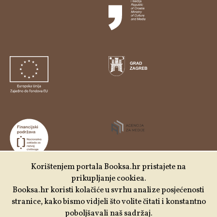
Korištenjem portala Booksa.hr pristajete na
prikupljanje cookiea.
Udruga Kulturtreger je korisnik institucionalne podrške
Booksa.hr koristi kolačiće u svrhu analize posjećenosti
Nacionalne zaklade za razvoj civilnoga društva za
stranice, kako bismo vidjeli što volite čitati i konstantno
stabilizaciju i/ili razvoj udruge u području demokratizacije i
poboljšavali naš sadržaj.