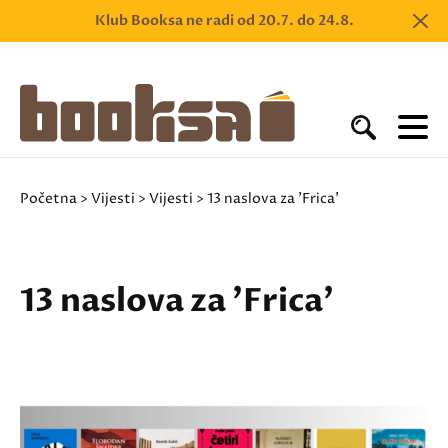
Klub Booksa ne radi od 20.7. do 24.8.
Početna
>
Vijesti
>
Vijesti
> 13 naslova za 'Frica'
13 naslova za 'Frica'