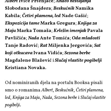
Albert
Ivice Prtenjače
;
Anđeo nestajanja
Slobodana Šnajdera
;
Beskućnik
Namika
Kabila
;
Četiri plamena, led
Nade Gašić
;
Ekspozicija tame
Marka Gregura
;
Knjiga za
Maju
Marka Tomaša
;
Krležin imenjak
Pavala
Pavličića
;
Nada
Ante Tomića
;
Oda mladosti
Tanje Radović
;
Rat
Miljenka Jergovića
;
Sat
koji otkucava
Ivana Vidića
;
Sezona berbe
Magdalene Blažević
i
Slučaj vlastite pogibelji
Kristiana Novaka
.
Od nominiranih djela na portalu Booksa pisali
smo o romanima
Albert
,
Beskućnik
,
Četiri plamena,
led
,
Knjiga za Maju
,
Nada
,
Sezona berbe
i
Slučaj vlastite
pogibelji
.