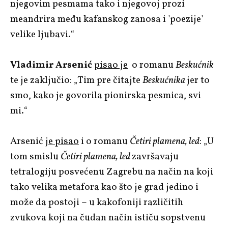
njegovim pesmama tako i njegovoj prozi
meandrira među kafanskog zanosa i 'poezije'
velike ljubavi.“
Vladimir Arsenić
pisao je
o romanu
Beskućnik
te je zaključio: „Tim pre čitajte
Beskućnika
jer to
smo, kako je govorila pionirska pesmica, svi
mi.“
Arsenić
je pisao
i o romanu
Četiri plamena, led
: „U
tom smislu
Četiri plamena, led
završavaju
tetralogiju posvećenu Zagrebu na način na koji
tako velika metafora kao što je grad jedino i
može da postoji – u kakofoniji različitih
zvukova koji na čudan način ističu sopstvenu