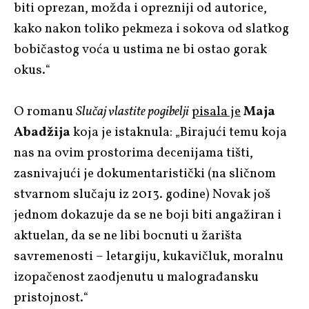
biti oprezan, možda i oprezniji od autorice,
kako nakon toliko pekmeza i sokova od slatkog
bobičastog voća u ustima ne bi ostao gorak
okus.“
O romanu
Slučaj vlastite pogibelji
pisala je
Maja
Abadžija
koja je istaknula: „Birajući temu koja
nas na ovim prostorima decenijama tišti,
zasnivajući je dokumentaristički (na sličnom
stvarnom slučaju iz 2013. godine) Novak još
jednom dokazuje da se ne boji biti angažiran i
aktuelan, da se ne libi bocnuti u žarišta
savremenosti – letargiju, kukavičluk, moralnu
izopačenost zaodjenutu u malograđansku
pristojnost.“