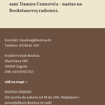
sam
' Damira Uzunovića - nastao na
Bookstanovoj radionici.
Kontakt: booksa@booksa.hr
Telefon: 01/4616-124
Književni klub Booksa
Martićeva 14D
10000 Zagreb
OIB: 65550102767
vidi na mapi >
RADNO VRIJEME:
Od utorka do subote od 10 do 20h. Nedjeljom i
ponedjeljkom Booksa ne radi!