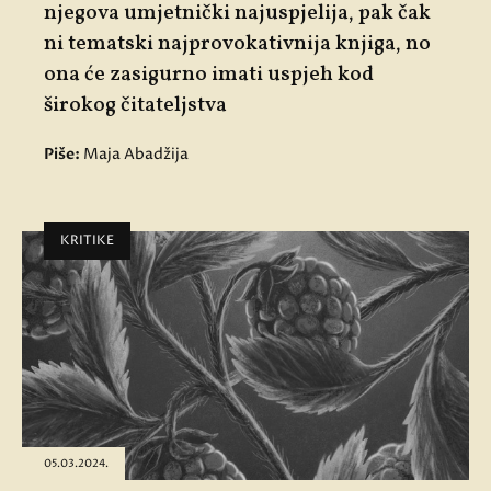
njegova umjetnički najuspjelija, pak čak
ni tematski najprovokativnija knjiga, no
ona će zasigurno imati uspjeh kod
širokog čitateljstva
Piše:
Maja Abadžija
KRITIKE
05.03.2024.