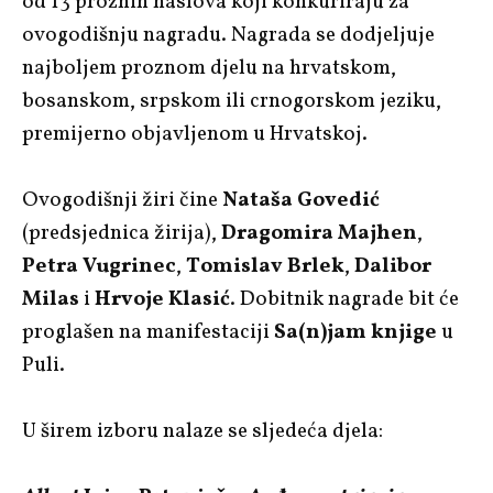
od 13 proznih naslova koji konkuriraju za
ovogodišnju nagradu. Nagrada se dodjeljuje
najboljem proznom djelu na hrvatskom,
bosanskom, srpskom ili crnogorskom jeziku,
premijerno objavljenom u Hrvatskoj.
Ovogodišnji žiri čine
Nataša Govedić
(predsjednica žirija),
Dragomira Majhen
,
Petra Vugrinec
,
Tomislav Brlek
,
Dalibor
Milas
i
Hrvoje Klasić
. Dobitnik nagrade bit će
proglašen na manifestaciji
Sa(n)jam knjige
u
Puli.
U širem izboru nalaze se sljedeća djela: