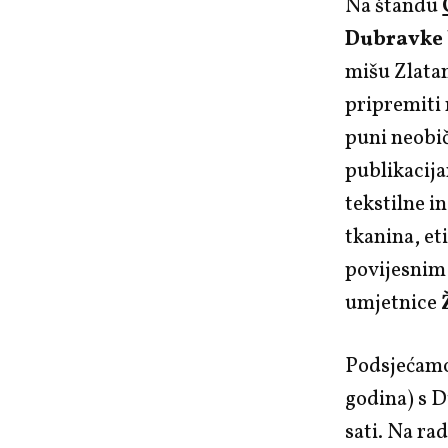
Na štandu
Dubravke 
mišu Zlatan
pripremiti 
puni neobič
publikacija
tekstilne i
tkanina, et
povijesnim
umjetnice
Podsjećamo
godina) s D
sati. Na rad