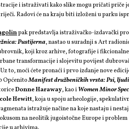
stracije i istraživati kako slike mogu pričati priče
 riječi. Radovi će na kraju biti izloženi u parku is
ngolin
pak predstavlja istraživačko-izdavački pro
žnica: Pustijerna
, nastao u suradnji s Art radion
brovnik, koji kroz arhive, fotografije i fikcionaln
rbane transformacije i slojevitu povijest dubrova
 Uz to, moći ćete pronaći i prvo izdanje nove edicij
 0 Općenito
Manifest družbeničkih vrsta: Psi, ljud
torice
Donne Haraway
, kao i
Women Minor Spec
cole Hewitt
, koja u spoju arheologije, spekulativn
ragmenata istražuje načine na koje nastaju i nesta
 fokusom na neolitik jugoistočne Europe i problem
ije u arhivima.