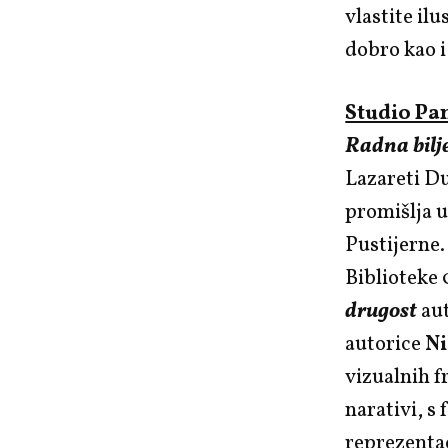
vlastite ilu
dobro kao i
Studio Pa
Radna bilje
Lazareti Du
promišlja u
Pustijerne.
Biblioteke
drugost
au
autorice
Ni
vizualnih f
narativi, s
reprezentac