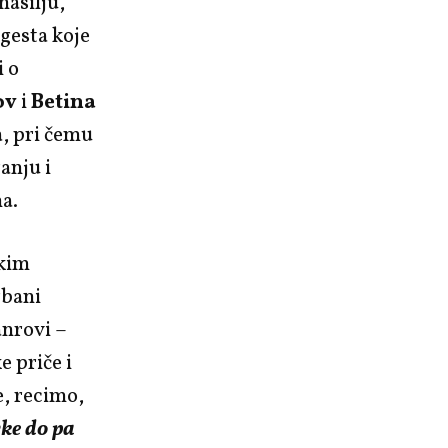
nasilju,
 gesta koje
i o
ov
i
Betina
a, pri čemu
anju i
na.
čkim
rbani
anrovi –
e priče i
e, recimo,
vke do pa