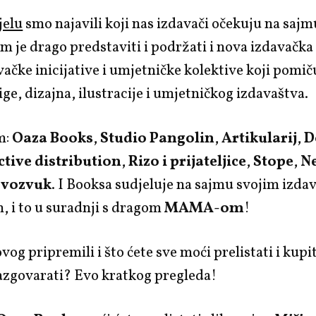
jelu
smo najavili koji nas izdavači očekuju na sajm
 je drago predstaviti i podržati i nova izdavačka
ačke inicijative i umjetničke kolektive koji pomič
ge, dizajna, ilustracije i umjetničkog izdavaštva.
m:
Oaza Books
,
Studio Pangolin
,
Artikularij
,
D
ctive distribution
,
Rizo i prijateljice
,
Stope
,
N
ovozvuk
. I Booksa sudjeluje na sajmu svojim izd
 i to u suradnji s dragom
MAMA-om
!
vog pripremili i što ćete sve moći prelistati i kupit
azgovarati? Evo kratkog pregleda!