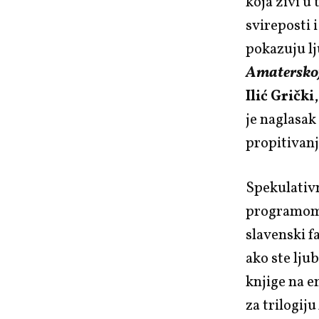
koja živi u
svireposti i
pokazuju lj
Amaterskoj
Ilić Grički
je naglasa
propitivanj
Spekulativn
programo
slavenski f
ako ste ljub
knjige na e
za trilogiju