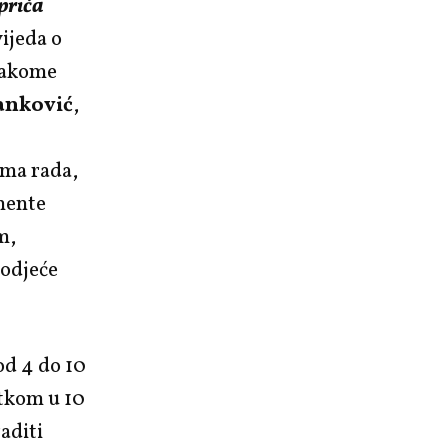
priča
ijeda o
svakome
anković
,
ama rada,
gmente
m,
 odjeće
od 4 do 10
etkom u 10
raditi