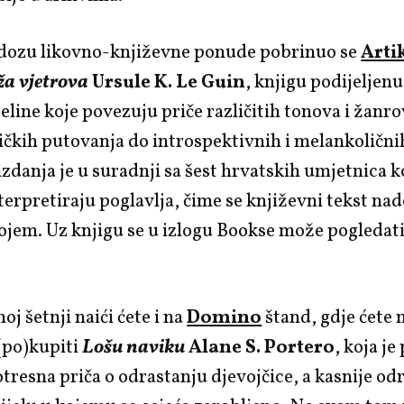
 dozu likovno-književne ponude pobrinuo se
Arti
a vjetrova
Ursule K. Le Guin
, knjigu podijeljenu
eline koje povezuju priče različitih tonova i žanro
ičkih putovanja do introspektivnih i melankolični
zdanja je u suradnji sa šest hrvatskih umjetnica k
terpretiraju poglavlja, čime se književni tekst na
ojem. Uz knjigu se u izlogu Bookse može pogledati
oj šetnji naići ćete i na
Domino
štand, gdje ćete 
 (po)kupiti
Lošu naviku
Alane S. Portero
, koja je
otresna priča o odrastanju djevojčice, a kasnije od