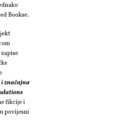
 jednako
pred Bookse.
jekt
icom
e zapise
čke
e
i i značajna
ulations
e fikcije i
ju povijesni