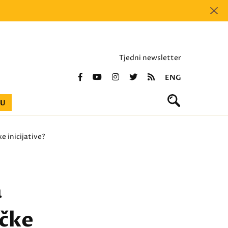
Tjedni newsletter
ENG
BU
e inicijative?
a
ičke