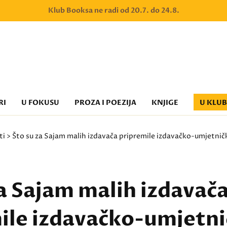
Klub Booksa ne radi od 20.7. do 24.8.
RI
U FOKUSU
PROZA I POEZIJA
KNJIGE
U KLU
ti
> Što su za Sajam malih izdavača pripremile izdavačko-umjetničk
za Sajam malih izdavač
ile izdavačko-umjetn