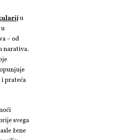
kularij
u
 u
va – od
h narativa.
oje
dopunjuje
 i prateća
moći
 prije svega
rasle žene