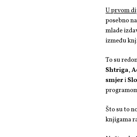
U prvom di
posebno nam
mlade izdav
između knji
To su redo
Shtriga
,
A
smjer
i
Sl
programom,
Što su to no
knjigama r