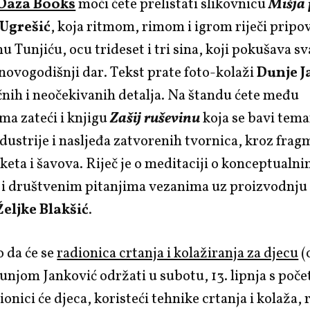
Oaza Books
moći ćete prelistati slikovnicu
Mišja 
Ugrešić
, koja ritmom, rimom i igrom riječi pripov
u Tunjiću, ocu trideset i tri sina, koji pokušava 
novogodišnji dar. Tekst prate foto-kolaži
Dunje J
nih i neočekivanih detalja. Na štandu ćete među
ma zateći i knjigu
Zašij ruševinu
koja se bavi tem
ndustrije i nasljeđa zatvorenih tvornica, kroz fra
iketa i šavova. Riječ je o meditaciji o konceptualni
 i društvenim pitanjima vezanima uz proizvodnju
Željke Blakšić
.
 da će se
radionica crtanja i kolažiranja za djecu
(
unjom Janković održati u subotu, 13. lipnja s poč
ionici će djeca, koristeći tehnike crtanja i kolaža, 