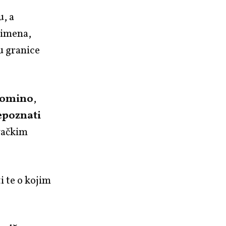
u, a
 imena,
u granice
omino
,
epoznati
avačkim
i te o kojim