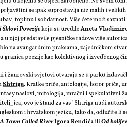
 tijelu u kojemu se osjeća zarobljeno. No svom tom 
 prljavštini se ipak suprostavlja niz malih i velikih
ubav, toplinu i solidarnost. Više ćete moći saznati 
 Šklovi Povezije
koju su uredile
Aneta Vladimir
, a u njoj predstavile pjesničke radove više autoric
k bio na avangardnim praksama, zajedničkom stvar
u granica poezije kao kolektivnog i izvedbenog či
i i žanrovski svjetovi otvaraju se u parku izdava
m
Shtrige
. Kratke priče, antologije, horor priče, u
antasy naslovi, mitologija, mračni i spekulativni ž
itelj_ica, ovo je štand za vas! Shtriga nudi autorsk
ngleskom i hrvatskom jeziku, tako da, odlučite li s
A Town Called River
Igora Rendića
ili
Od kolije