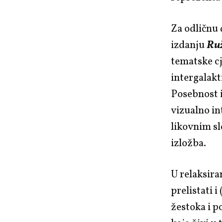
Za odličnu
izdanju
Ruž
tematske cj
intergalakt
Posebnost i
vizualno in
likovnim sl
izložba.
U relaksiran
prelistati i
žestoka i p