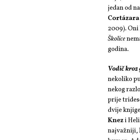
jedan od na
Cortázara
2009). Oni 
Školice
nema
godina.
Vodič kroz 
nekoliko pu
nekog razlo
prije tride
dvije knjig
Knez
i Hel
najvažniji,