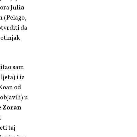
tora
Julia
n
(Pelago,
tvrditi da
otinjak
itao sam
jeta) i iz
 Koan od
objavili) u
e
Zoran
i
ti taj