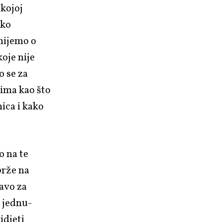
 kojoj
iko
mijemo o
oje nije
o se za
jima kao što
nica i kako
o na te
 brže na
avo za
š jednu-
idjeti