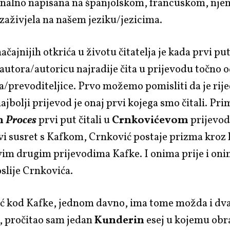
ginalno napisana na španjolskom, francuskom, nj
aživjela na našem jeziku/jezicima.
ačajnijih otkrića u životu čitatelja je kada prvi pu
autora/autoricu najradije čita u prijevodu točno
a/prevoditeljice. Prvo možemo pomisliti da je rije
najbolji prijevod je onaj prvi kojega smo čitali. Pri
n
Proces
prvi put čitali u
Crnkovićevom
prijevodu
rvi susret s Kafkom, Crnković postaje prizma kroz
im drugim prijevodima Kafke. I onima prije i oni
oslije Crnkovića.
ć kod Kafke, jednom davno, ima tome možda i dva
, pročitao sam jedan
Kunderin
esej u kojemu obr