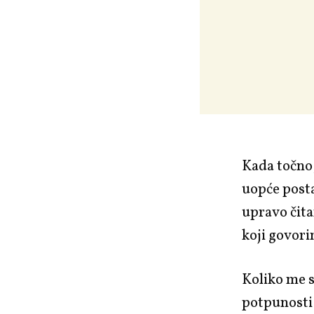
Kada točno,
uopće postaj
upravo čita
koji govor
Koliko me s
potpunosti 