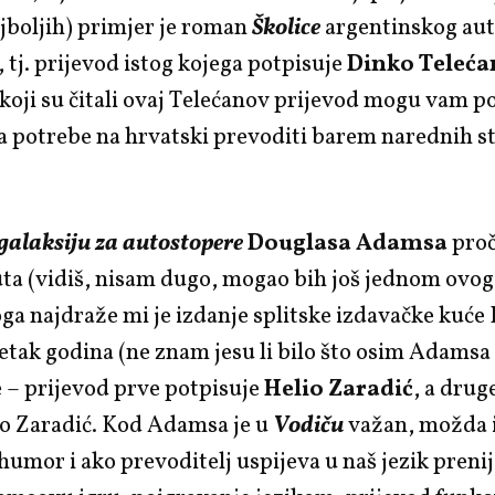
jboljih) primjer je roman
Školice
argentinskog au
, tj. prijevod istog kojega potpisuje
Dinko Teleća
koji su čitali ovaj Telećanov prijevod mogu vam po
 potrebe na hrvatski prevoditi barem narednih st
galaksiju za autostopere
Douglasa Adamsa
proč
ta (vidiš, nisam dugo, mogao bih još jednom ovog l
ga najdraže mi je izdanje splitske izdavačke kuće
setak godina (ne znam jesu li bilo što osim Adamsa 
e – prijevod prve potpisuje
Helio Zaradić
, a drug
io Zaradić. Kod Adamsa je u
Vodiču
važan, možda 
 humor i ako prevoditelj uspijeva u naš jezik prenije