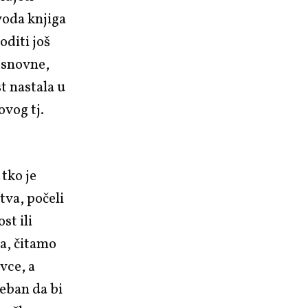
voda knjiga
oditi još
osnovne,
st nastala u
vog tj.
 tko je
tva, počeli
st ili
a, čitamo
vce, a
eban da bi