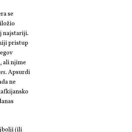
ra se
riložio
 najstariji.
iji pristup
jegov
, ali njime
ces
. Apsurdi
ada ne
kafkijansko
danas
olji (ili