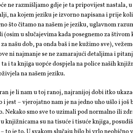
pće ne razmišljamo gdje je ta pripovijest nastala, u
lji, na kojem jeziku je izvorno napisana i prije kol
no što čitamo na našem je jeziku, uglavnom razu
i (osim u slučajevima kada posegnemo za štivom k
za našu dob, pa onda baš i ne kužimo sve), vežem
kove ni najmanje se ne zamarajući detaljima i pitan
 ta i ta knjiga uopće dospjela na police naših knjiž
 oživjela na našem jeziku.
an je li nam u toj ranoj, najranijoj dobi itko ukaza
ko i jest – vjerojatno nam je na jedno uho ušlo i još
o. Nekako smo sve to uzimali pod normalno ili zdr
 u knjižnicama su na tisuće i tisuće knjiga, posudi
š – to je to. U svakom slučaju bilo bi vrlo neobično v