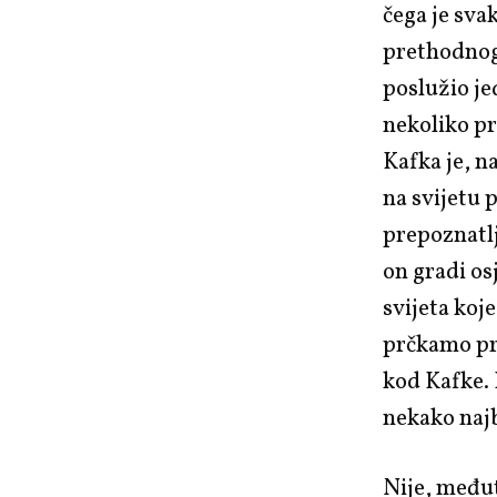
čega je sva
prethodnog.
poslužio j
nekoliko pr
Kafka je, n
na svijetu 
prepoznatlji
on gradi os
svijeta koj
prčkamo pre
kod Kafke.
nekako najb
Nije, međut