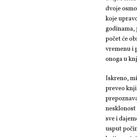
dvoje osmog
koje upravo
godinama, p
počet će obr
vremenu i p
onoga u kn
Iskreno, mi
preveo knji
prepoznavat
nesklonost 
sve i daje
usput počin