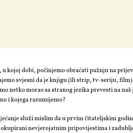
 u kojoj dobi, počinjemo obraćati pažnju na prij
emo svjesni da je knjigu (ili strip, tv-seriju, film)
mo netko morao sa stranog jezika prevesti na naš j
imo i kojega razumijemo?
jećanje služi mislim da u prvim čitateljskim godi
okupirani nevjerojatnim pripovijestima i zadublj