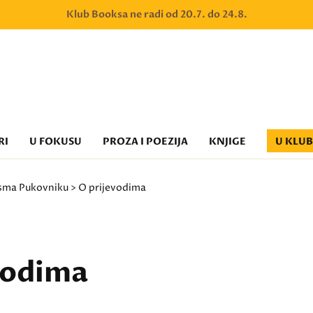
Klub Booksa ne radi od 20.7. do 24.8.
RI
U FOKUSU
PROZA I POEZIJA
KNJIGE
U KLU
sma Pukovniku
> O prijevodima
vodima