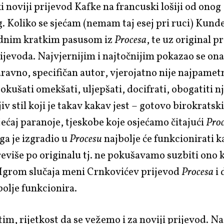
ki noviji prijevod Kafke na francuski lošiji od onog
 Koliko se sjećam (nemam taj esej pri ruci) Kunde
ednim kratkim pasusom iz
Procesa
, te uz original p
ijevoda. Najvjernijim i najtočnijim pokazao se onaj
aravno, specifičan autor, vjerojatno nije najpametn
pokušati omekšati, uljepšati, docifrati, obogatiti n
v stil koji je takav kakav jest – gotovo birokratski
jećaj paranoje, tjeskobe koje osjećamo čitajući
Pro
ega je izgradio u
Procesu
najbolje će funkcionirati k
više po originalu tj. ne pokušavamo suzbiti ono 
 Igrom slučaja meni Crnkovićev prijevod
Procesa
i 
olje funkcionira.
im, rijetkost da se vežemo i za noviji prijevod. Najb