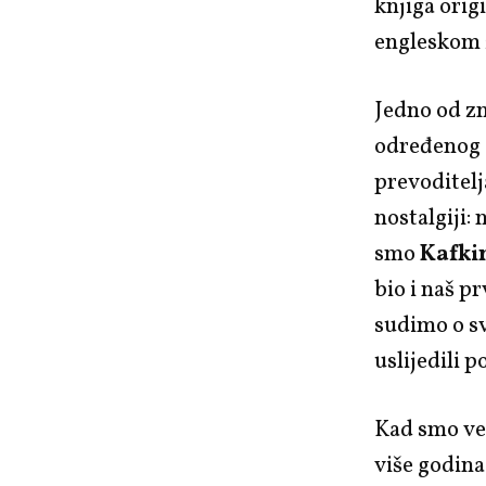
knjiga ori
engleskom z
Jedno od zn
određenog 
prevoditelj
nostalgiji: 
smo
Kafki
bio i naš p
sudimo o sv
uslijedili p
Kad smo ve
više godina