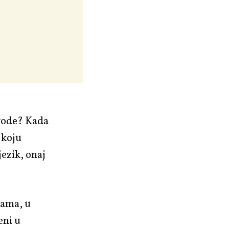
evode? Kada
 koju
ezik, onaj
nama, u
eni u