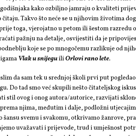
odišnjaka kako ozbiljno jamraju o kvaliteti prije
 čitaju. Takvo što neće se u njihovim životima dog
rije toga, vjerojatno u petom ili šestom razredu 
aćati pažnju na detalje, osvijestiti da je pripovije
odneblju koje se po mnogočemu razlikuje od njiho
jigama
Vlak u snijegu
ili
Orlovi rano lete
.
slim da sam tek u srednjoj školi prvi put pogledao
gu. Do tad smo već skupili nešto čitateljskog iskus
i stil ovog i onog autora/autorice, razvijati sklono
prema njima, međutim i dalje, podložni utjecajim
mo šansu svemu i svakomu, otkrivamo žanrove, pra
jemo uvažavati i prijevode, trud i umješnost potr