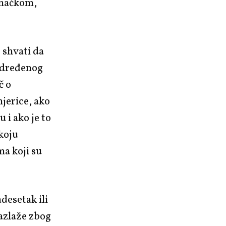
emačkom,
t shvati da
 određenog
č o
mjerice, ako
 i ako je to
 koju
ma koji su
desetak ili
azlaže zbog