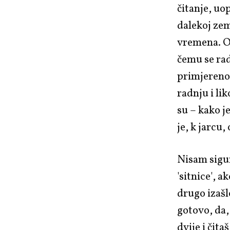
čitanje, uo
dalekoj zem
vremena. O
čemu se rad
primjereno 
radnju i li
su – kako je
je, k jarcu,
Nisam sigur
'sitnice', a
drugo izašl
gotovo, da,
dvije i čita