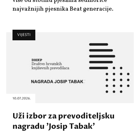
više od stotinu pjesama sedmorice
najvažnijih pjesnika Beat generacije.
VIJESTI
10.07.2026.
Uži izbor za prevoditeljsku
nagradu 'Josip Tabak'