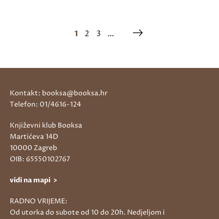
1
2
3
…
Kontakt: booksa@booksa.hr
Telefon: 01/4616-124
Književni klub Booksa
Martićeva 14D
10000 Zagreb
OIB: 65550102767
vidi na mapi >
RADNO VRIJEME:
Od utorka do subote od 10 do 20h. Nedjeljom i