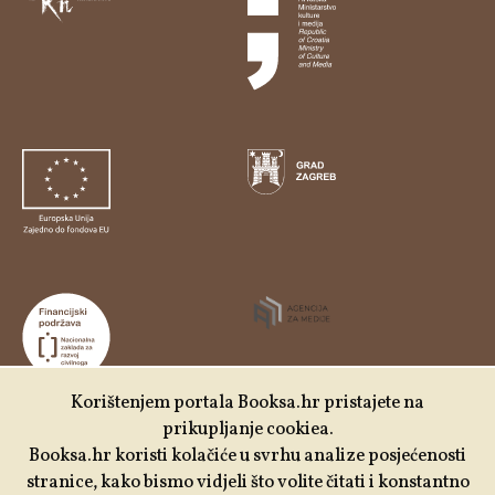
Korištenjem portala Booksa.hr pristajete na
prikupljanje cookiea.
Udruga Kulturtreger je korisnik institucionalne podrške
Booksa.hr koristi kolačiće u svrhu analize posjećenosti
Nacionalne zaklade za razvoj civilnoga društva za
stranice, kako bismo vidjeli što volite čitati i konstantno