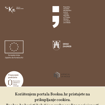
Korištenjem portala Booksa.hr pristajete na
prikupljanje cookiea.
Udruga Kulturtreger je korisnik institucionalne podrške