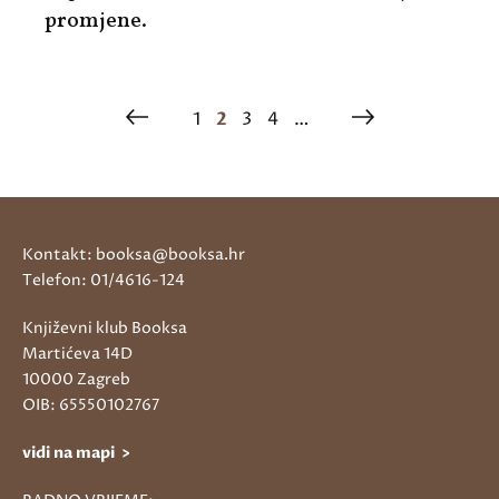
promjene.
1
2
3
4
…
Kontakt: booksa@booksa.hr
Telefon: 01/4616-124
Književni klub Booksa
Martićeva 14D
10000 Zagreb
OIB: 65550102767
vidi na mapi >