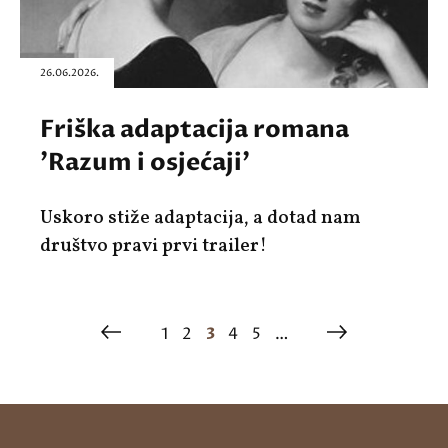
26.06.2026.
Friška adaptacija romana
'Razum i osjećaji'
Uskoro stiže adaptacija, a dotad nam
društvo pravi prvi trailer!
1
2
3
4
5
…