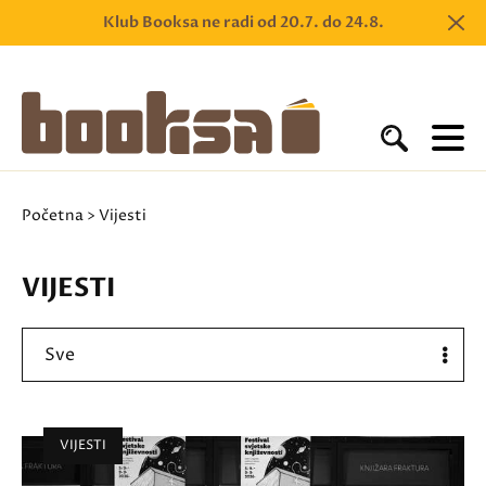
Klub Booksa ne radi od 20.7. do 24.8.
Početna
> Vijesti
VIJESTI
Sve
VIJESTI