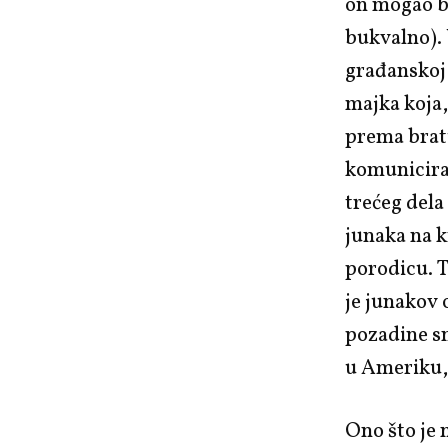
on mogao bi
bukvalno). 
građanskoj 
majka koja, 
prema bratu
komunicira 
trećeg dela
junaka na k
porodicu. T
je junakov 
pozadine sn
u Ameriku,
Ono što je 