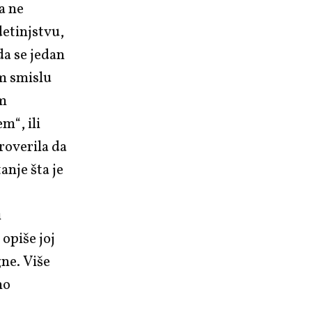
a ne
detinjstvu,
da se jedan
om smislu
om
m“, ili
roverila da
anje šta je
u
opiše joj
gne. Više
no