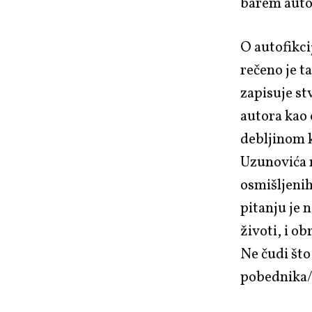
barem auto
O autofikci
rečeno je 
zapisuje st
autora kao
debljinom 
Uzunovića n
osmišljenih
pitanju je 
životi, i o
Ne čudi št
pobednika/