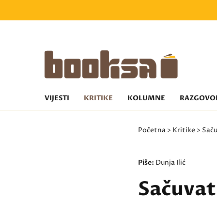
VIJESTI
KRITIKE
KOLUMNE
RAZGOVO
Početna
>
Kritike
> Saču
Piše:
Dunja Ilić
Sačuvat