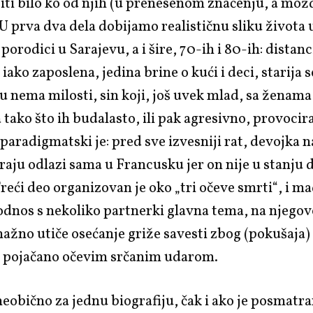
ti bilo ko od njih (u prenesenom značenju, a možd
U prva dva dela dobijamo realističnu sliku života 
porodici u Sarajevu, a i šire, 70-ih i 80-ih: distanc
iako zaposlena, jedina brine o kući i deci, starija 
 nema milosti, sin koji, još uvek mlad, sa
ženama
tako što ih budalasto, ili pak agresivno, provocira
 paradigmatski je: pred sve izvesniji rat, devojka 
raju odlazi sama u Francusku jer on nije u stanju 
reći deo organizovan je oko „tri očeve smrti“, i m
odnos s nekoliko partnerki glavna tema, na njegov
ažno utiče osećanje griže savesti zbog (pokušaja)
 pojačano očevim srčanim udarom.
neobično za jednu biografiju, čak i ako je posmat