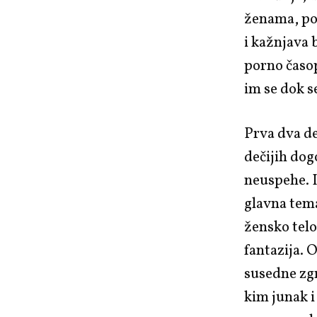
ženama, poč
i kažnjava 
porno časop
im se dok s
Prva dva d
dečijih dog
neuspehe. 
glavna tema
žensko telo
fantazija. 
susedne zg
kim junak i