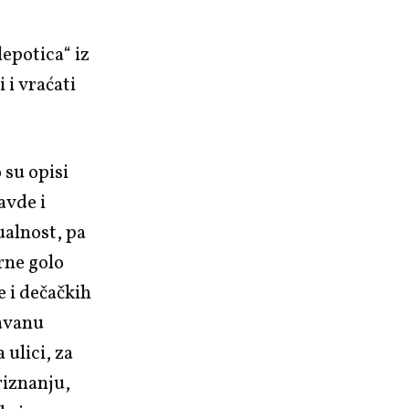
lepotica“ iz
 i vraćati
 su opisi
avde i
ualnost, pa
rne golo
e i dečačkih
tavanu
a ulici, za
riznanju,