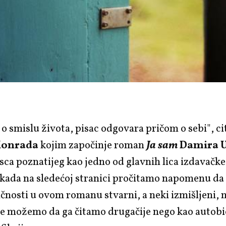
 o smislu života, pisac odgovara pričom o sebi"
, ci
Konrada
kojim započinje roman
Ja sam
Damira U
isca poznatijeg kao jedno od glavnih lica izdavačk
kada na sledećoj stranici pročitamo napomenu da 
ličnosti u ovom romanu stvarni, a neki izmišljeni, 
ne možemo da ga
čitamo
drugačije nego kao autobio