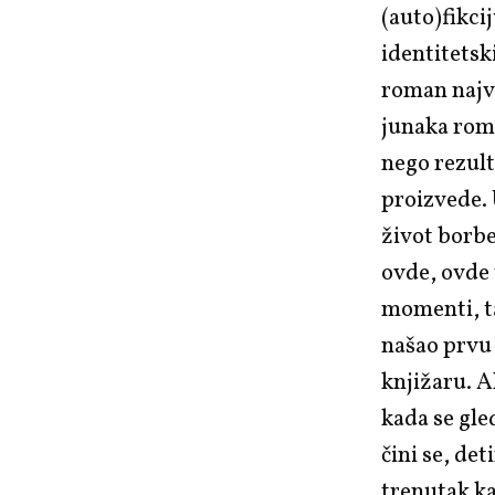
(auto)fikci
identitetsk
roman najvi
junaka ro
nego rezult
proizvede. 
život borbe
ovde, ovde 
momenti, ta
našao prvu 
knjižaru. A
kada se gle
čini se, de
trenutak k