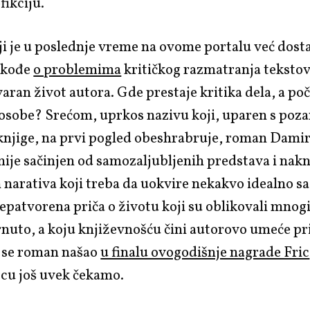
fikciju.
ji je u poslednje vreme na ovome portalu već dost
takođe
o problemima
kritičkog razmatranja tekstov
varan život autora. Gde prestaje kritika dela, a poč
 osobe? Srećom, uprkos nazivu koji, uparen s po
knjige, na prvi pogled obeshrabruje, roman Dami
ije sačinjen od samozaljubljenih predstava i nak
 narativa koji treba da uokvire nekakvo idealno s
nepatvorena priča o
životu koji su oblikovali mnog
brnuto, a koju književnošću či
ni autorovo umeće pr
o se roman našao
u finalu ovogodišnje nagrade Fric
cu još uvek čekamo
.