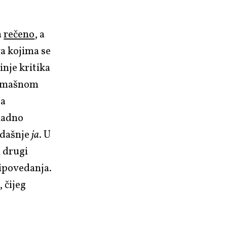
a
rečeno
, a
a kojima se
inje kritika
zamašnom
ra
nadno
adašnje
ja
. U
i drugi
ipovedanja.
, čijeg