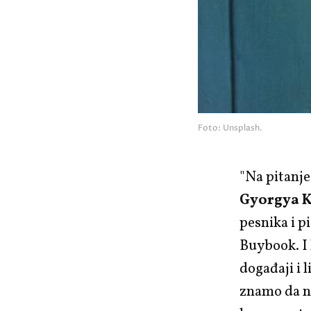
Foto: Unsplash.
"Na pitanje
Gyorgya 
pesnika i p
Buybook. I 
događaji i 
znamo da 