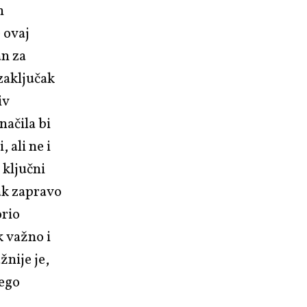
h
 ovaj
an za
 zaključak
iv
načila bi
 ali ne i
 ključni
nak zapravo
orio
k važno i
nije je,
nego