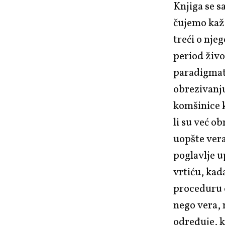
Knjiga se sa
čujemo
kaže
treći o nje
period
živ
paradigmat
obrezivanju
kom
šinice
li su već o
uopšte vera)
poglavlje u
vrtiću, kad
proceduru o
nego vera, 
određuje, k