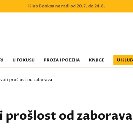
Klub Booksa ne radi od 20.7. do 24.8.
RI
U FOKUSU
PROZA I POEZIJA
KNJIGE
U KLU
vati prošlost od zaborava
i prošlost od zaborava