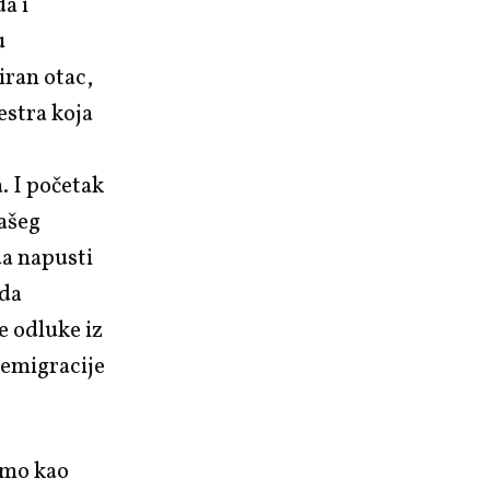
a i
u
iran otac,
sestra koja
.
I početak
našeg
da napusti
ada
e odluke iz
 emigracije
ramo kao