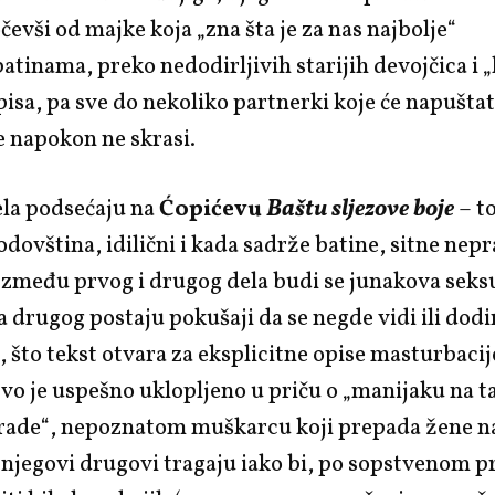
evši od majke koja „zna šta je za nas najbolje“
batinama, preko nedodirljivih starijih devojčica i „
isa, pa sve do nekoliko partnerki koje će napuštati
e napokon ne skrasi.
ela podsećaju na
Ćopićevu
Baštu sljezove boje
– to
odovština, idilični i kada sadrže batine, sitne nepr
Između prvog i drugog dela budi se junakova seks
 drugog postaju pokušaji da se negde vidi ili dodi
, što tekst otvara za eksplicitne opise masturbacij
Ovo je uspešno uklopljeno u priču o „manijaku na 
rade“, nepoznatom muškarcu koji prepada
žene
n
 njegovi drugovi tragaju iako bi, po sopstvenom p