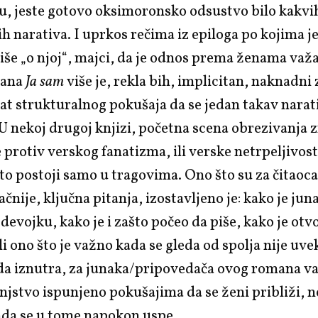
ju, jeste gotovo oksimoronsko odsustvo bilo kakvi
ih narativa. I uprkos rečima iz epiloga po kojima je
še „o njoj“, majci, da je odnos prema ženama važ
mana
Ja sam
više je, rekla bih, implicitan, naknadni
at strukturalnog pokušaja da se jedan takav narat
U nekoj drugoj knjizi, početna scena obrezivanja z
 protiv verskog fanatizma, ili verske netrpeljivosti,
to postoji samo u tragovima. Ono što su za čitaoca
čnije, ključna pitanja, izostavljeno je: kako je ju
devojku, kako je i zašto počeo da piše, kako je otv
li ono što je važno kada se gleda od spolja nije uve
da iznutra, za junaka/pripovedača ovog romana važ
tinjstvo ispunjeno pokušajima da se ženi približi, 
ada se u tome napokon uspe.