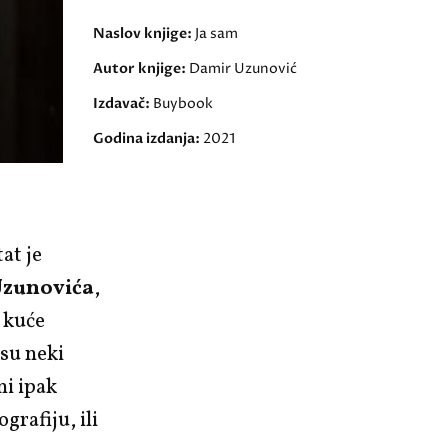
Naslov knjige:
Ja sam
Autor knjige:
Damir Uzunović
Izdavač:
Buybook
Godina izdanja:
2021
tat je
zunovića
,
e kuće
su neki
mi ipak
grafiju, ili