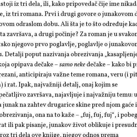
stoji iz tri dela, ili, kako pripovedač
čije ime nikad
, iz tri romana. Prvi i drugi govore o junakovom 
govom odraslom dobu. Ali šta je to što određuje ka
ota
završava, a drugi počinje? Za roman je u svak
sko njegovo prvo poglavlje, poglavlje o junakov
. Detalji poput nazivanja obrezivanja „kasapljenje
koja opipava dečake –
samo neke
dečake – kako bi p
brezani, anticipiraju važne teme romana, veru (i pit
 i rat. Ipak, najvažniji detalj, onaj kojim se
pečatljivo završava, najavljuje i najvažniju temu: 
a junak na zahtev drugarice skine pred njom gaće i 
brezivanja, ona na to kaže – „fuj, fuj, fuj“, i pobe
rat ili pak pisanje, junakov život oblikuje i presud
roz tri dela ove knjige, njegov odnos prema