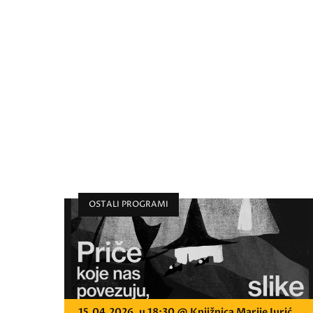
OSTALI PROGRAMI
15.04.2026. u 18:30 @ Knjižnica Marije Jurić