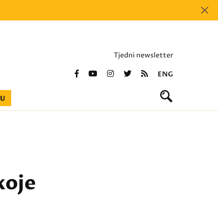
Tjedni newsletter
ENG
BU
koje