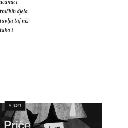
nicama i
tničkih djela
avlja taj niz
tako i
VIJESTI