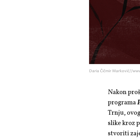
Daria Čičmir Marković//ww
Nakon proš
programa
Trnju, ovog
slike kroz 
stvoriti za