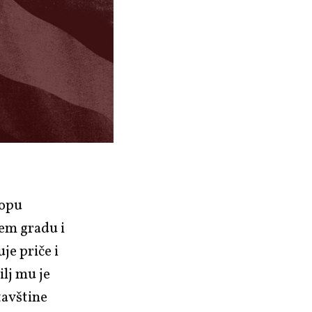
lopu
em gradu i
je priče i
ilj mu je
tavštine