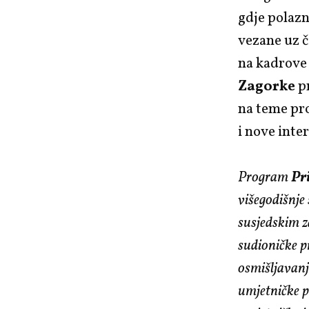
gdje polazn
vezane uz č
na kadrov
Zagorke
pr
na teme pro
i nove int
Program
Pr
višegodišnje
susjedskim z
sudioničke p
osmišljavanj
umjetničke p