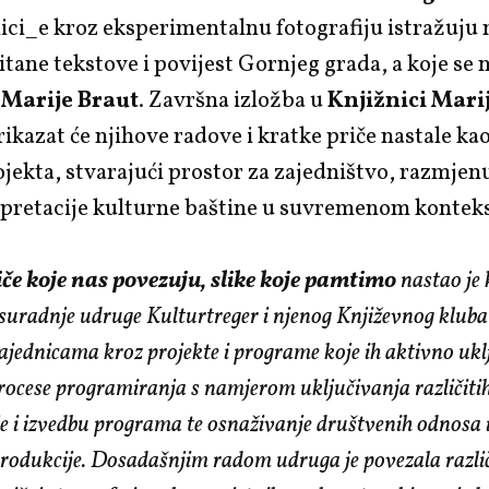
ici_e kroz eksperimentalnu fotografiju istražuju
itane tekstove i povijest Gornjeg grada, a koje se 
e
Marije Braut
. Završna izložba u
Knjižnici Marij
ikazat će njihove radove i kratke priče nastale kao
jekta, stvarajući prostor za zajedništvo, razmjen
erpretacije kulturne baštine u suvremenom kontek
iče koje nas povezuju, slike koje pamtimo
nastao je 
 suradnje udruge Kulturtreger i njenog Književnog klub
ajednicama kroz projekte i programe koje ih aktivno ukl
rocese programiranja s namjerom uključivanja različiti
e i izvedbu programa te osnaživanje društvenih odnosa 
rodukcije. Dosadašnjim radom udruga je povezala različ