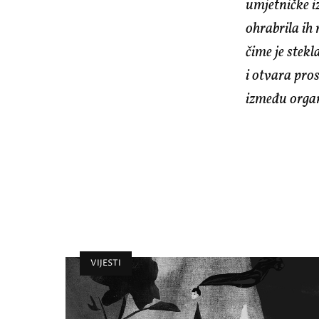
umjetničke i
ohrabrila ih 
čime je stekl
i otvara pros
između organ
VIJESTI