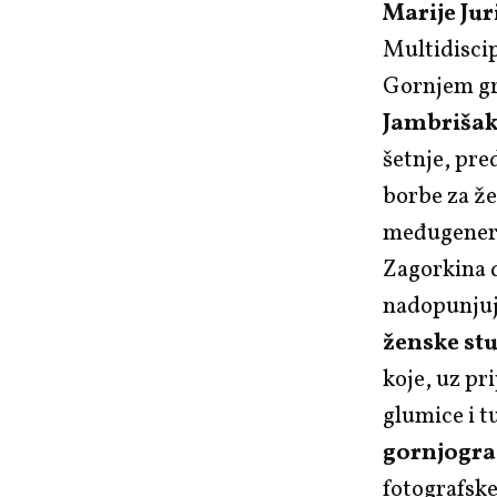
Marije Jur
Multidiscip
Gornjem gr
Jambriša
šetnje, pre
borbe za ž
međugenera
Zagorkina d
nadopunjuj
ženske stu
koje, uz pr
glumice i t
gornjogra
fotografsk