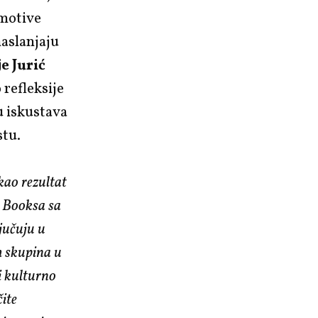
 motive
naslanjaju
e Jurić
 refleksije
u iskustava
stu.
kao rezultat
a Booksa sa
jučuju u
h skupina u
i kulturno
ite