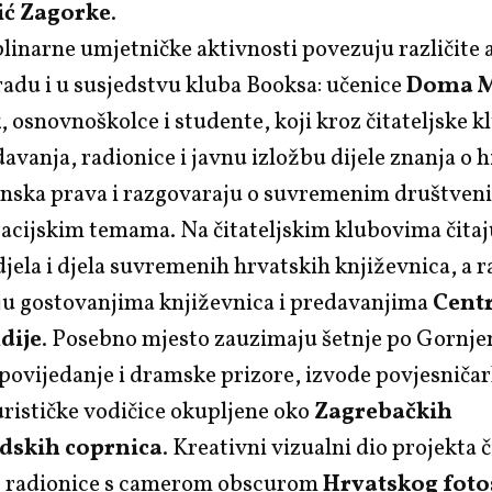
ić Zagorke
.
linarne umjetničke aktivnosti povezuju različite 
adu i u susjedstvu kluba Booksa: učenice
Doma M
k
, osnovnoškolce i studente, koji kroz čitateljske 
davanja, radionice i javnu izložbu dijele znanja o h
enska prava i razgovaraju o suvremenim društveni
cijskim temama. Na čitateljskim klubovima čitaj
jela i djela suvremenih hrvatskih književnica, a r
u gostovanjima književnica i predavanjima
Centr
dije
. Posebno mjesto zauzimaju šetnje po Gornj
ipovijedanje i dramske prizore, izvode povjesničar
urističke vodičice okupljene oko
Zagrebačkih
dskih coprnica
. Kreativni vizualni dio projekta 
e radionice s camerom obscurom
Hrvatskog foto