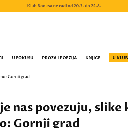
Klub Booksa ne radi od 20.7. do 24.8.
RI
U FOKUSU
PROZA I POEZIJA
KNJIGE
U KLU
imo: Gornji grad
je nas povezuju, slike 
: Gornji grad