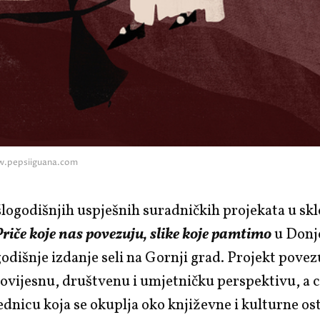
w.pepsiiguana.com
logodišnjih uspješnih suradničkih projekata u sk
Priče koje nas povezuju, slike koje pamtimo
u Donj
odišnje izdanje seli na Gornji grad. Projekt povezu
povijesnu, društvenu i umjetničku perspektivu, a c
jednicu koja se okuplja oko književne i kulturne os