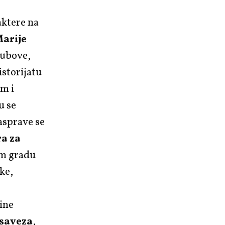
aktere na
arije
klubove,
istorijatu
m i
u se
asprave se
a za
em gradu
ke,
čine
saveza
,