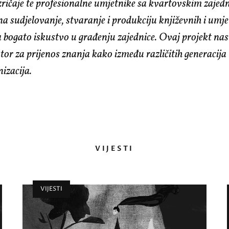
zričaje te profesionalne umjetnike sa kvartovskim zajed
na sudjelovanje, stvaranje i produkciju književnih i umje
a bogato iskustvo u građenju zajednice. Ovaj projekt nast
tor za prijenos znanja kako između različitih generacija 
izacija.
VIJESTI
VIJESTI