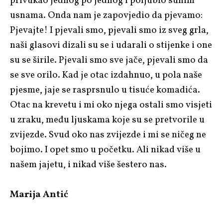
privukao jednog po jednog i poljubio suhim
usnama. Onda nam je zapovjedio da pjevamo:
Pjevajte! I pjevali smo, pjevali smo iz sveg grla,
naši glasovi dizali su se i udarali o stijenke i one
su se širile. Pjevali smo sve jače, pjevali smo da
se sve orilo. Kad je otac izdahnuo, u pola naše
pjesme, jaje se rasprsnulo u tisuće komadića.
Otac na krevetu i mi oko njega ostali smo visjeti
u zraku, među ljuskama koje su se pretvorile u
zvijezde. Svud oko nas zvijezde i mi se ničeg ne
bojimo. I opet smo u početku. Ali nikad više u
našem jajetu, i nikad više šestero nas.
Marija Antić