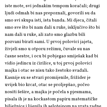
iste mote, svi jednakim tempom koračali; drugi
ljudi odmah bi nas prepoznali, govorili su da
smo svi skupa isti, ista banda. Mi djeca, čitali
smo sve što bi nam dali u ruke, isključivo što bi
nam dali u ruke, ali zato smo glazbu bili
pozvani birati sami. U prvoj polovici jajeta,
živjeli smo u otporu režimu, čuvale su nas
časne sestre, i ocu bi pobjegao smiješak kad bi
vidio jedincu iz ćirilice, u toj prvoj polovici
majka i otac se nisu tako žestoko svađali.
Kasnije su se stvari promijenile, frižider je
uvijek bio krcat, otac se proljepšao, počeo
nositi šešire, a majka je počela s pjesmama,
pisala ih je na kockastom papiru matematičke
bilježnice i lijepila ih selotejpom na vrata radne