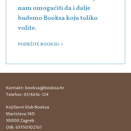
nam omogućiti da i dalje
budemo Booksa koju toliko
volite.
PODRŽITE BOOKSU >
Kontakt: booksa@booksa.hr
Telefon: 01/4616-124
Književni klub Booksa
Martićeva 14D
10000 Zagreb
OIB: 65550102767