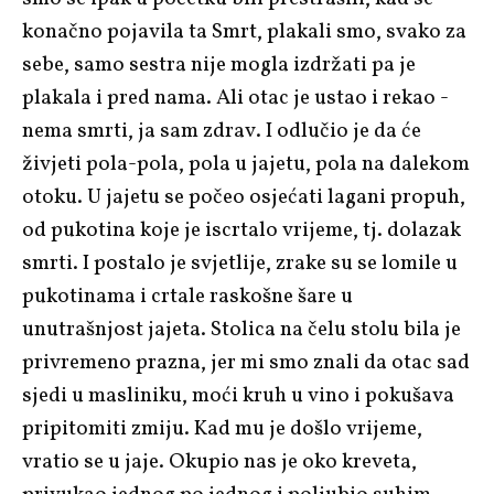
konačno pojavila ta Smrt, plakali smo, svako za
sebe, samo sestra nije mogla izdržati pa je
plakala i pred nama. Ali otac je ustao i rekao -
nema smrti, ja sam zdrav. I odlučio je da će
živjeti pola-pola, pola u jajetu, pola na dalekom
otoku. U jajetu se počeo osjećati lagani propuh,
od pukotina koje je iscrtalo vrijeme, tj. dolazak
smrti. I postalo je svjetlije, zrake su se lomile u
pukotinama i crtale raskošne šare u
unutrašnjost jajeta. Stolica na čelu stolu bila je
privremeno prazna, jer mi smo znali da otac sad
sjedi u masliniku, moći kruh u vino i pokušava
pripitomiti zmiju. Kad mu je došlo vrijeme,
vratio se u jaje. Okupio nas je oko kreveta,