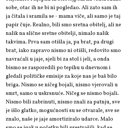
sobe, otac ih ne bi ni pogledao. Ali zato sam ih
ja čitala i sramila se - mama viče, ali samo je taj
papir čuje. Realno, bili smo sretna obitelj, ali ne
nalik na slične sretne obitelji, nimalo nalik
takvima. Prva sam otišla ja, pa brat, pa drugi
brat, iako zapravo nismo ni otišli, redovito smo
navraćali u jaje, sjeli bi za stol i jeli, a onda
bismo se rasporedili po tepihu u dnevnom i
gledali političke emisije za koje nas je baš bilo
briga. Nismo se ničeg bojali, nismo vjerovali u
smrt, samo u uskrsnuće. Ničeg se nismo bojali.
Nismo bili zabrinuti, nismo znali za patnju, sve
je išlo glatko, mogućnosti su se otvarale, sve se
znalo, naše je jaje amortiziralo udarce. Malo
smo se ipak u početku bili prestrašili, kad se