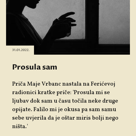
31.01.2022.
Prosula sam
Priča Maje Vrbanc nastala na Ferićevoj
radionici kratke priče: 'Prosula mi se
ljubav dok sam u času točila neke druge
opijate. Falilo mi je okusa pa sam samu
sebe uvjerila da je oštar miris bolji nego
ništa.'