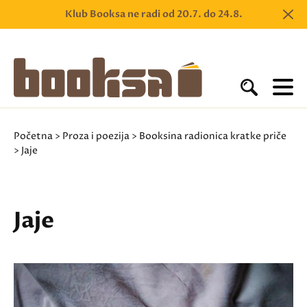
Klub Booksa ne radi od 20.7. do 24.8.
Početna
>
Proza i poezija
>
Booksina radionica kratke priče
> Jaje
Jaje