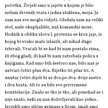
početku. Živjeli smo u jajetu u kojem je bilo
sedam drvenih vrata i jedna staklena, moja. Ja
sam nas sve mogla vidjeti. Gledala sam na veliki
stol, naše okupljalište, naš komandni most.
Hodnik u obliku slova L protezao se kroz jaje, iz
kojeg bi svako malo izlazili, ali nikad dugo
izbivali. Vraćali bi se kad bi nam postalo zima,
ili zbog gladi, ili kad bi nam zatrebala polica s
knjigama. Kad smo bili šestoro nas, bilo nas je
ustvari četiri plus dva. Rijetko tri plus tri. A
unutar četiri dijeli bi se dva po dva: dvije sestre
i dva brata. Ali to su bile sve privremene
konstelacije. Znalo se tko je tko, ali ponekad se i
nije znalo, neki su nas doživljavali kao jedno.
Izvodili smo slične grimase s licem, imali smo