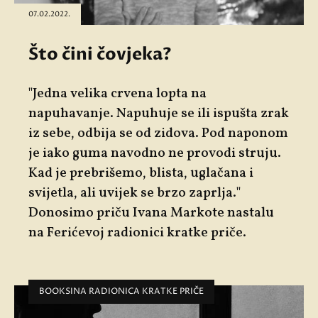
07.02.2022.
Što čini čovjeka?
"Jedna velika crvena lopta na
napuhavanje. Napuhuje se ili ispušta zrak
iz sebe, odbija se od zidova. Pod naponom
je iako guma navodno ne provodi struju.
Kad je prebrišemo, blista, uglačana i
svijetla, ali uvijek se brzo zaprlja."
Donosimo priču Ivana Markote nastalu
na Ferićevoj radionici kratke priče.
BOOKSINA RADIONICA KRATKE PRIČE