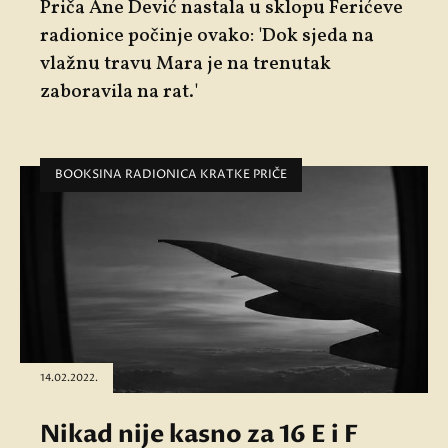
Priča Ane Dević nastala u sklopu Ferićeve
radionice počinje ovako: 'Dok sjeda na
vlažnu travu Mara je na trenutak
zaboravila na rat.'
BOOKSINA RADIONICA KRATKE PRIČE
14.02.2022.
Nikad nije kasno za 16 E i F