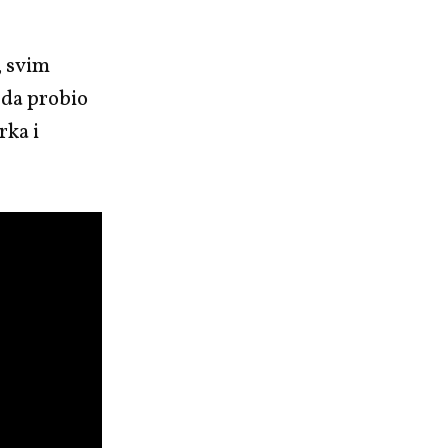
, svim
žda probio
rka i