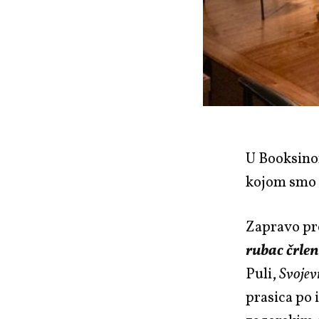
U Booksino
kojom smo 
Zapravo pro
rubac črlen
Puli,
Svojev
prasica po