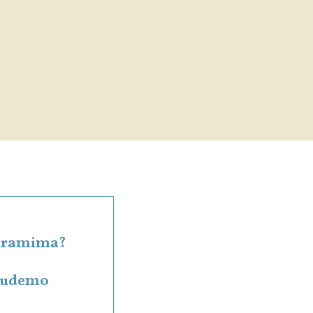
rogramima?
 budemo