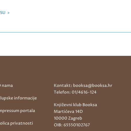
SU >
 nama
Kontakt: booksa@booksa.hr
Telefon: 01/4616-124
lupske informacije
Književni klub Booksa
mpressum portala
Martićeva 14D
10000 Zagreb
olica privatnosti
OIB: 65550102767