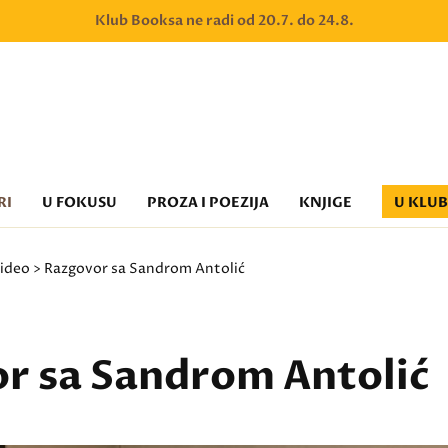
Klub Booksa ne radi od 20.7. do 24.8.
RI
U FOKUSU
PROZA I POEZIJA
KNJIGE
U KLU
ideo
> Razgovor sa Sandrom Antolić
r sa Sandrom Antolić