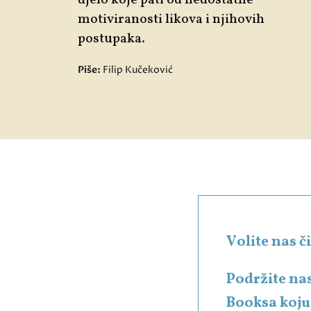
djelo koje pati od nedostatne
motiviranosti likova i njihovih
postupaka.
Piše:
Filip Kučeković
Volite nas 
Podržite na
Booksa koju 