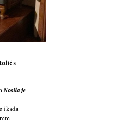
tolić
s
lm
Nosila je
e i kada
tnim