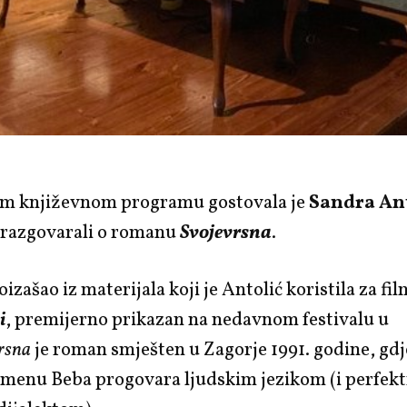
m književnom programu gostovala je
Sandra An
razgovarali o romanu
Svojevrsna
.
izašao iz materijala koji je Antolić koristila za fi
i
, premijerno prikazan na nedavnom festivalu u
rsna
je roman smješten u Zagorje 1991. godine, gdj
 imenu Beba progovara ljudskim jezikom (i perfek