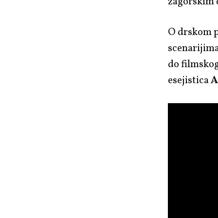
zagorskim 
O drskom pi
scenarijima
do filmskog
esejistica
A