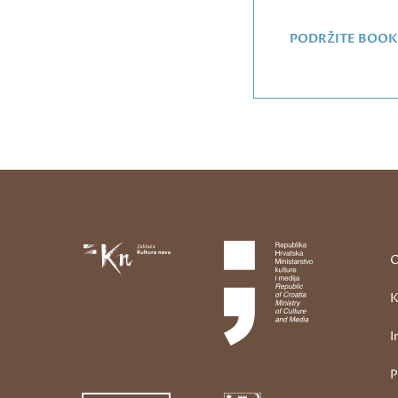
PODRŽITE BOOK
O
K
I
P