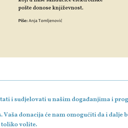
koji u naše sandučiće elektronske
pošte donose književnost.
Piše:
Anja Tomljenović
čitati i sudjelovati u našim događanjima i p
s. Vaša donacija će nam omogućiti da i dalje
toliko volite.