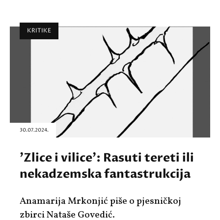
KRITIKE
30.07.2024.
'Zlice i vilice': Rasuti tereti ili
nekadzemska fantastrukcija
Anamarija Mrkonjić piše o pjesničkoj
zbirci Nataše Govedić.