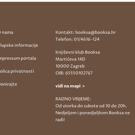
 nama
Kontakt: booksa@booksa.hr
Telefon: 01/4616-124
lupske informacije
Književni klub Booksa
mpressum portala
Martićeva 14D
10000 Zagreb
olica privatnosti
OIB: 65550102767
onirajte
vidi na mapi >
RADNO VRIJEME:
Od utorka do subote od 10 do 20h.
Nedjeljom i ponedjeljkom Booksa ne
radi!