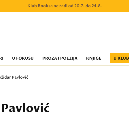
Klub Booksa ne radi od 20.7. do 24.8.
RI
U FOKUSU
PROZA I POEZIJA
KNJIGE
U KLU
ožidar Pavlović
 Pavlović