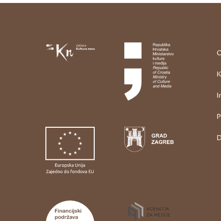
O
K
I
P
D