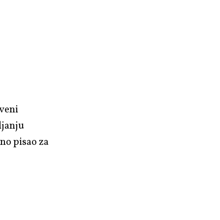
tveni
ljanju
no pisao za