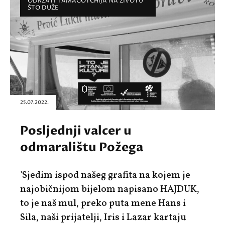
ODRŽATI TAMAGOTCHIJA NA ŽIVOTU
ŠTO DUŽE
25.07.2022.
Posljednji valcer u
odmaralištu Požega
'Sjedim ispod našeg grafita na kojem je
najobičnijom bijelom napisano HAJDUK,
to je naš mul, preko puta mene Hans i
Sila, naši prijatelji, Iris i Lazar kartaju