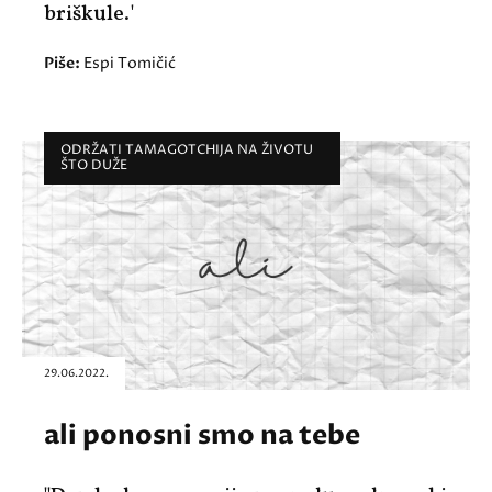
briškule.'
Piše:
Espi Tomičić
ODRŽATI TAMAGOTCHIJA NA ŽIVOTU
ŠTO DUŽE
29.06.2022.
ali ponosni smo na tebe