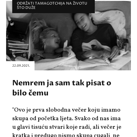
ODRŽATI TAMAGOTCHIJA NA ŽIVOTU
ŠTO DUŽE
22.09.2021.
Nemrem ja sam tak pisat o
bilo čemu
"Ovo je prva slobodna večer koju imamo
skupa od početka ljeta. Svako od nas ima
u glavi tisuću stvari koje radi, ali večer je
kratka i predugo nismo skupa cugali, ne