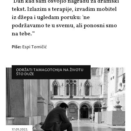
"Dan kad sam osvojio nagradu za dramski
tekst. Izlazim s terapije, izvadim mobitel
iz džepa i ugledam poruku: 'ne
podržavamo te u svemu, ali ponosni smo
na tebe.'"
Piše:
Espi Tomičić
ODRŽATI TAMAGOTCHIJA NA ŽIVOTU
ŠTO DUŽE
17.05.2022.