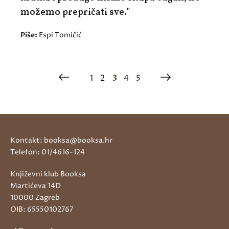
možemo prepričati sve."
Piše:
Espi Tomičić
1
2
3
4
5
Kontakt: booksa@booksa.hr
Telefon: 01/4616-124
Književni klub Booksa
Martićeva 14D
10000 Zagreb
OIB: 65550102767