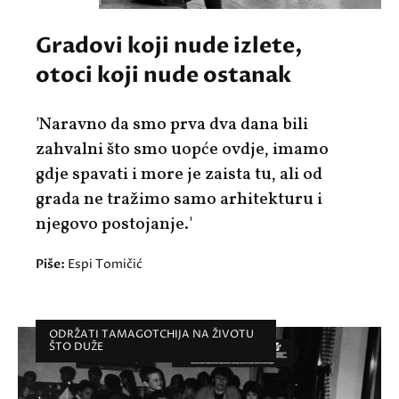
Gradovi koji nude izlete,
otoci koji nude ostanak
'Naravno da smo prva dva dana bili
zahvalni što smo uopće ovdje, imamo
gdje spavati i more je zaista tu, ali od
grada ne tražimo samo arhitekturu i
njegovo postojanje.'
Piše:
Espi Tomičić
ODRŽATI TAMAGOTCHIJA NA ŽIVOTU
ŠTO DUŽE