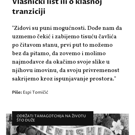
Vlasnički list ili o klasnoj
tranziciji
"Zidovi su puni mogućnosti. Dođe nam da
uzmemo čekić i zabijemo tisuću čavlića
po čitavom stanu, prvi put to možemo
bez da pitamo, da zovemo i molimo
najmodavce da okačimo svoje slike u
njihovu imovinu, da svoju privremenost
sakrijemo kroz ispunjavanje prostora."
Piše:
Espi Tomičić
ODRŽATI TAMAGOTCHIJA NA ŽIVOTU
ŠTO DUŽE