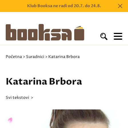
Klub Booksa ne radi od 20.7. do 24.8.
Početna
>
Suradnici
> Katarina Brbora
Katarina Brbora
svi tekstovi >