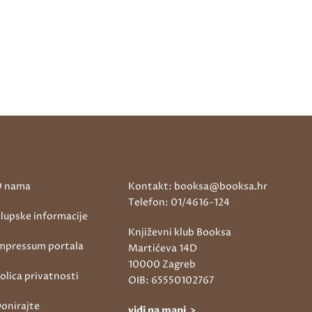
 nama
Kontakt: booksa@booksa.hr
Telefon: 01/4616-124
lupske informacije
Književni klub Booksa
mpressum portala
Martićeva 14D
10000 Zagreb
olica privatnosti
OIB: 65550102767
onirajte
vidi na mapi >