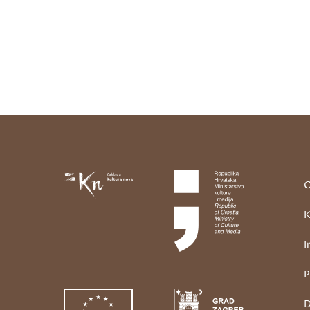
O
K
I
P
D