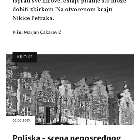
isprati sve hirove, ostaje pitanje što može
dobiti zbirkom 'Na otvorenom kraju'
Nikice Petraka.
Piše:
Marjan Čakarević
KRITIKE
02.02.2015.
Poljska - scena neposrednog