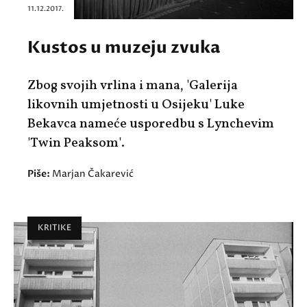
11.12.2017.
Kustos u muzeju zvuka
Zbog svojih vrlina i mana, 'Galerija
likovnih umjetnosti u Osijeku' Luke
Bekavca nameće usporedbu s Lynchevim
'Twin Peaksom'.
Piše:
Marjan Čakarević
KRITIKE