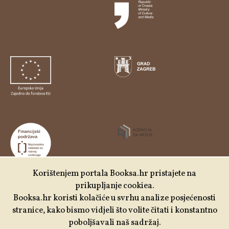
Korištenjem portala Booksa.hr pristajete na
prikupljanje cookiea.
Udruga Kulturtreger je korisnik institucionalne podrške
Booksa.hr koristi kolačiće u svrhu analize posjećenosti
Nacionalne zaklade za razvoj civilnoga društva za
stranice, kako bismo vidjeli što volite čitati i konstantno
stabilizaciju i/ili razvoj udruge u području demokratizacije i
poboljšavali naš sadržaj.