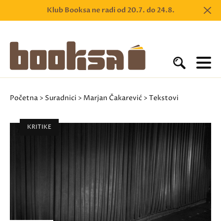
Klub Booksa ne radi od 20.7. do 24.8.
Početna
>
Suradnici
>
Marjan Čakarević
> Tekstovi
KRITIKE