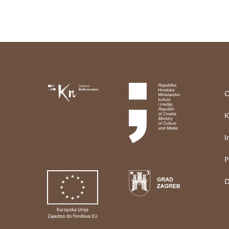
O
K
I
P
D