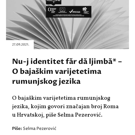
27.09.2021.
Nu-j identitet făr dă ljimbă* –
O bajaškim varijetetima
rumunjskog jezika
O bajaškim varijetetima rumunjskog
jezika, kojim govori značajan broj Roma
u Hrvatskoj, piše Selma Pezerović.
Piše:
Selma Pezerović