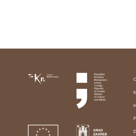
O
K
I
P
D