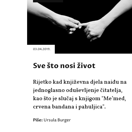
03.04.2019.
Sve što nosi život
Rijetko kad književna djela naiđu na
jednoglasno oduševljenje čitatelja,
kao što je slučaj s knjigom "Me’med,
crvena bandana i pahuljica".
Piše:
Ursula Burger