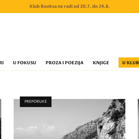
Klub Booksa ne radi od 20.7. do 24.8.
RI
U FOKUSU
PROZA I POEZIJA
KNJIGE
U KLU
PREPORUKE