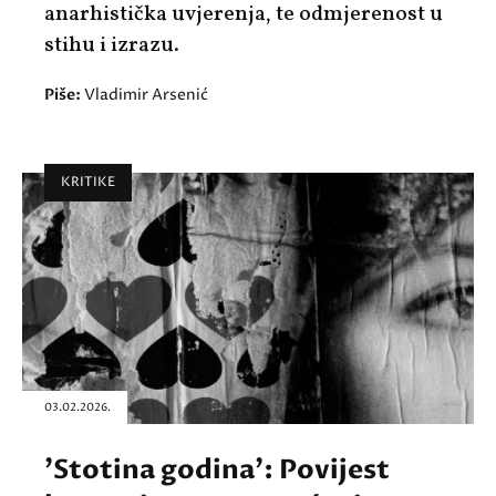
anarhistička uvjerenja, te odmjerenost u
stihu i izrazu.
Piše:
Vladimir Arsenić
KRITIKE
03.02.2026.
'Stotina godina': Povijest