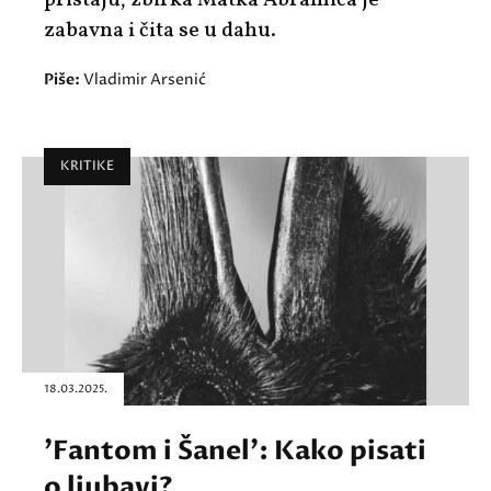
pristaju, zbirka Matka Abramića je
zabavna i čita se u dahu.
Piše:
Vladimir Arsenić
KRITIKE
18.03.2025.
'Fantom i Šanel': Kako pisati
o ljubavi?