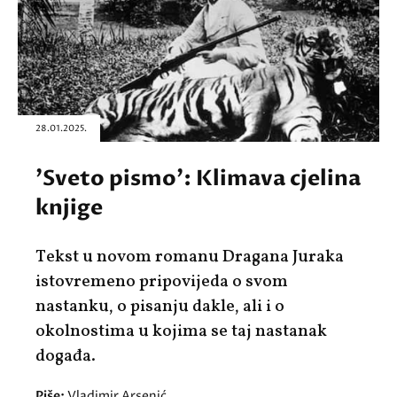
28.01.2025.
'Sveto pismo': Klimava cjelina
knjige
Tekst u novom romanu Dragana Juraka
istovremeno pripovijeda o svom
nastanku, o pisanju dakle, ali i o
okolnostima u kojima se taj nastanak
događa.
Piše:
Vladimir Arsenić