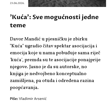
23.06.2026.
'Kuća': Sve mogućnosti jedne
teme
Davor Mandić u pjesničku je zbirku
"Kuća" ugradio čitav spektar asocijacija i
emocija koje u nama pobuđuje sama riječ
'kuća', premda su te asocijacije ponajprije
njegove. Jasno je da su autorske, no
knjiga je nedvojbeno konceptualno
zamišljena, pa otuda i određena razina
poopćavanja.
Piše:
Vladimir Arsenić