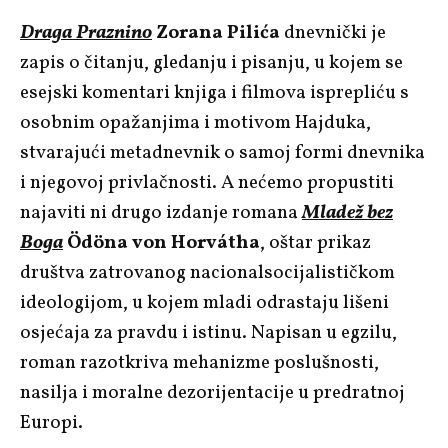
Draga Praznino
Zorana Pilića
dnevnički je
zapis o čitanju, gledanju i pisanju, u kojem se
esejski komentari knjiga i filmova isprepliću s
osobnim opažanjima i motivom Hajduka,
stvarajući metadnevnik o samoj formi dnevnika
i njegovoj privlačnosti. A nećemo propustiti
najaviti ni drugo izdanje romana
Mladež bez
Boga
Ödöna von Horvátha
, oštar prikaz
društva zatrovanog nacionalsocijalističkom
ideologijom, u kojem mladi odrastaju lišeni
osjećaja za pravdu i istinu. Napisan u egzilu,
roman razotkriva mehanizme poslušnosti,
nasilja i moralne dezorijentacije u predratnoj
Europi.