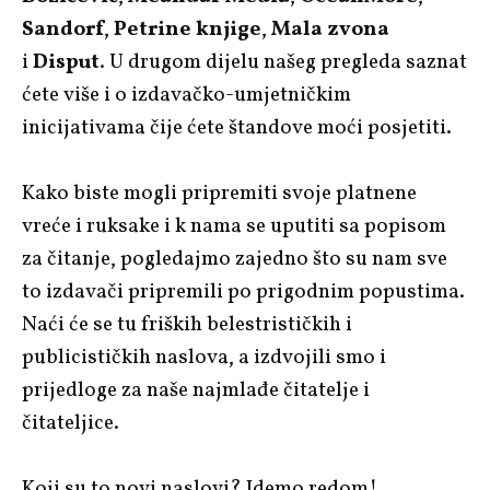
Sandorf
,
Petrine knjige
,
Mala zvona
i
Disput
. U drugom dijelu našeg pregleda saznat
ćete više i o izdavačko-umjetničkim
inicijativama čije ćete štandove moći posjetiti.
Kako biste mogli pripremiti svoje platnene
vreće i ruksake i k nama se uputiti sa popisom
za čitanje, pogledajmo zajedno što su nam sve
to izdavači pripremili po prigodnim popustima.
Naći će se tu friških belestrističkih i
publicističkih naslova, a izdvojili smo i
prijedloge za naše najmlađe čitatelje i
čitateljice.
Koji su to novi naslovi? Idemo redom!