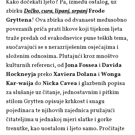
Kako dočekati ljeto? Pa, između ostalog, uz
zbirku
Dečko, cura, lipanj, srpanj
Frode
Gryttena
! Ova zbirka od dvanaest međusobno
povezanih priča prati likove koji tijekom ljeta
traže predah od svakodnevice pune teških tema,
suočavajući se s nerazriješenim osjećajima i
složenim odnosima. Plutajući kroz mnoštvo
kulturnih referenci, od
Jona Fossea
i
Davida
Hockneyja
preko
Xaviera Dolana
i
Wonga
Kar-waija
do
Nicka Cavea
i glazbenih popisa
za slušanje uz čitanje, jednostavnim i pitkim
stilom Grytten opisuje krhkost i snagu
pojedinaca te njihovih zajednica pružajući
čitateljima u jednakoj mjeri slatke i gorke
trenutke, kao uostalom i ljeto samo. Pročitajte