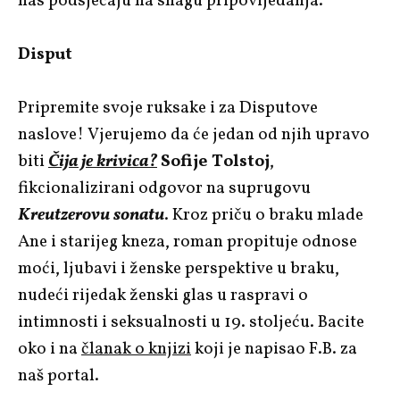
nas podsjećaju na snagu pripovijedanja.
Disput
Pripremite svoje ruksake i za Disputove
naslove! Vjerujemo da će jedan od njih upravo
biti
Čija je krivica?
Sofije Tolstoj
,
fikcionalizirani odgovor na suprugovu
Kreutzerovu sonatu
. Kroz priču o braku mlade
Ane i starijeg kneza, roman propituje odnose
moći, ljubavi i ženske perspektive u braku,
nudeći rijedak ženski glas u raspravi o
intimnosti i seksualnosti u 19. stoljeću. Bacite
oko i na
članak o knjizi
koji je napisao F.B. za
naš portal.