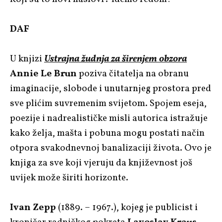
DAF
U knjizi
Ustrajna žudnja za širenjem obzora
Annie Le Brun
poziva čitatelja na obranu
imaginacije, slobode i unutarnjeg prostora pred
sve plićim suvremenim svijetom. Spojem eseja,
poezije i nadrealističke misli autorica istražuje
kako želja, mašta i pobuna mogu postati način
otpora svakodnevnoj banalizaciji života. Ovo je
knjiga za sve koji vjeruju da književnost još
uvijek može širiti horizonte.
Ivan Zepp
(1889. – 1967.), kojeg je publicist i