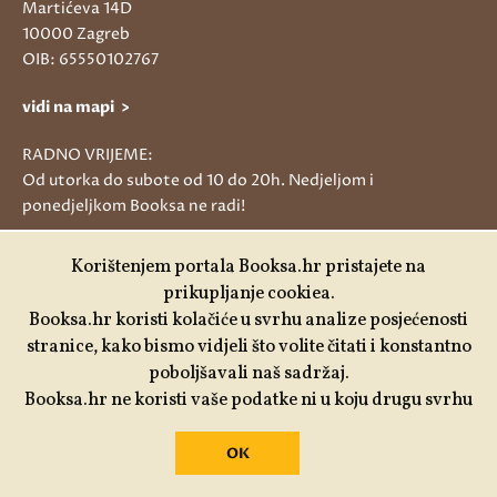
Martićeva 14D
10000 Zagreb
OIB: 65550102767
vidi na mapi >
RADNO VRIJEME:
Od utorka do subote od 10 do 20h. Nedjeljom i
ponedjeljkom Booksa ne radi!
Korištenjem portala Booksa.hr pristajete na
Tjedni newsletter
prikupljanje cookiea.
Booksa.hr koristi kolačiće u svrhu analize posjećenosti
ENG
stranice, kako bismo vidjeli što volite čitati i konstantno
poboljšavali naš sadržaj.
Booksa.hr ne koristi vaše podatke ni u koju drugu svrhu
O nama
OK
Klupske informacije