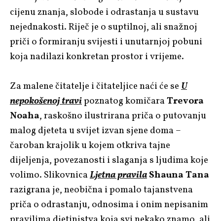
cijenu znanja, slobode i odrastanja u sustavu
nejednakosti. Riječ je o suptilnoj, ali snažnoj
priči o formiranju svijesti i unutarnjoj pobuni
koja nadilazi konkretan prostor i vrijeme.
Za malene čitatelje i čitateljice naći će se
U
nepokošenoj travi
poznatog komičara
Trevora
Noaha
, raskošno ilustrirana priča o putovanju
malog djeteta u svijet izvan sjene doma –
čaroban krajolik u kojem otkriva tajne
dijeljenja, povezanosti i slaganja s ljudima koje
volimo. Slikovnica
Ljetna pravila
Shauna Tana
razigrana je, neobična i pomalo tajanstvena
priča o odrastanju, odnosima i onim nepisanim
pravilima djetinjstva koja svi nekako znamo, ali