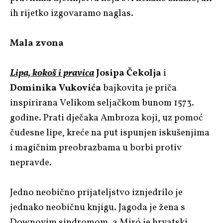
ih rijetko izgovaramo naglas.
Mala zvona
Lipa, kokoš i pravica
Josipa Čekolja
i
Dominika Vukovića
bajkovita je priča
inspirirana Velikom seljačkom bunom 1573.
godine. Prati dječaka Ambroza koji, uz pomoć
čudesne lipe, kreće na put ispunjen iskušenjima
i magičnim preobrazbama u borbi protiv
nepravde.
Jedno neobično prijateljstvo iznjedrilo je
jednako neobičnu knjigu. Jagoda je žena s
Downovim sindromom, a Miró je hrvatski