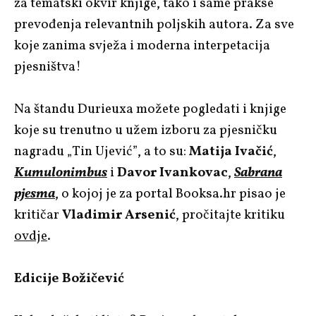
za tematski okvir knjige, tako i same prakse
prevođenja relevantnih poljskih autora. Za sve
koje zanima svježa i moderna interpetacija
pjesništva!
Na štandu Durieuxa možete pogledati i knjige
koje su trenutno u užem izboru za pjesničku
nagradu „Tin Ujević”, a to su:
Matija Ivačić
,
Kumulonimbus
i
Davor Ivankovac
,
Sabrana
pjesma
, o kojoj je za portal Booksa.hr pisao je
kritičar
Vladimir Arsenić
, pročitajte kritiku
ovdje
.
Edicije Božičević