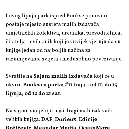
I ovog lipnja park ispred Bookse ponovno
postaje mjesto susreta malih izdavača,
umjetničkih kolektiva, urednika, prevoditeljica,
čitatelja i svih onih koji još uvijek vjeruju da su
knjige jedan od najboljih načina za
razumijevanje svijeta i međusobno povezivanje.
Svratite na
Sajam malih izdavača
koji će u
okviru
Booksa u parku #11
trajati
od 11. do 13.
lipnja, od 12 do 21 sat
.
Na sajmu sudjeluju naši dragi mali izdavači
velikih knjiga:
DAF
,
Durieux
,
Edicije
Božičević
,
Meandar Media
,
OceanMore
,