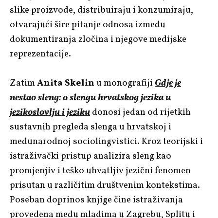
slike proizvode, distribuiraju i konzumiraju,
otvarajući šire pitanje odnosa između
dokumentiranja zločina i njegove medijske
reprezentacije.
Zatim
Anita Skelin
u monografiji
Gdje je
nestao sleng: o slengu hrvatskog jezika u
jezikoslovlju i jeziku
donosi jedan od rijetkih
sustavnih pregleda slenga u hrvatskoj i
međunarodnoj sociolingvistici. Kroz teorijski i
istraživački pristup analizira sleng kao
promjenjiv i teško uhvatljiv jezični fenomen
prisutan u različitim društvenim kontekstima.
Poseban doprinos knjige čine istraživanja
provedena među mladima u Zagrebu, Splitu i