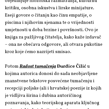
objedinjuje filozofska razmatranja, kulturnu
kritiku, osobna iskustva i lirske minijature.
Eseji govore o čitanju kao činu empatije, o
piscima i njihovim sjenama te o vrijednosti
umjetnosti u doba brzine i površnosti. Ovo je
knjiga za pažljivog čitatelja, kako kaže izdavač
– ona ne obećava odgovore, ali otvara pukotine
kroz koje ćemo nazrijeti smisao.
Potom
Radost tumačenja
Đurđice Čilić
u
kojima autorica donosi do sada neobjavljene
znanstvene tekstove posvećene tumačenju i
recepciji poljske (ali i hrvatske) poezije iz kojih
je vidljiva širina i dubina autoričinog
poznavanja, kako teorijskog aparata ključnog