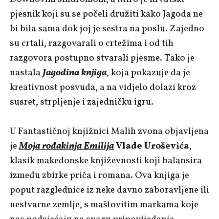
pjesnik koji su se počeli družiti kako Jagoda ne
bi bila sama dok joj je sestra na poslu. Zajedno
su crtali, razgovarali o crtežima i od tih
razgovora postupno stvarali pjesme. Tako je
nastala
Jagodina knjig
a
, koja pokazuje da je
kreativnost posvuda, a na vidjelo dolazi kroz
susret, strpljenje i zajedničku igru.
U Fantastičnoj knjižnici Malih zvona objavljena
je
Moja rođakinja Emilija
Vlade Uroševića
,
klasik makedonske književnosti koji balansira
između zbirke priča i romana. Ova knjiga je
poput razglednice iz neke davno zaboravljene ili
nestvarne zemlje, s maštovitim markama koje