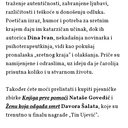
traženje autentičnosti, zabranjene ljubavi,
različitosti i teškoće u donošenju odluka.
Poetičan izraz, humor i potreba za sretnim
krajem daju im katarzičan učinak, dok ih
autorica
Dina Ivan
, nekadašnja novinarka i
psihoterapeutkinja, vidi kao pokušaj
pronalaska „sretnog kraja” i olakšanja. Priče su
namijenjene i odraslima, uz ideju da je čarolija
prisutna koliko i u stvarnom životu.
Također ćete moći prelistati i kupiti pjesničke
zbirke
Knjiga prve pomoći
Nataše Govedić
i
Ženu koja odgađa smrt
Davora Šalata
, koje su
trenutno u finalu nagrade „Tin Ujević”.