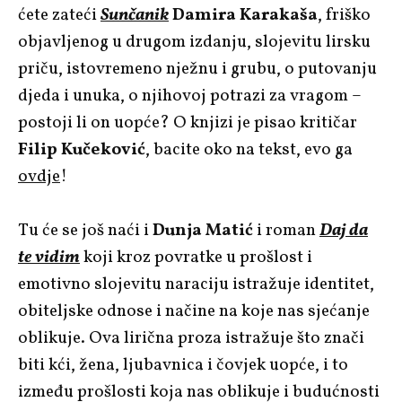
ćete zateći
Sunčanik
Damira Karakaša
, friško
objavljenog u drugom izdanju, slojevitu lirsku
priču, istovremeno nježnu i grubu, o putovanju
djeda i unuka, o njihovoj potrazi za vragom –
postoji li on uopće? O knjizi je pisao kritičar
Filip Kučeković
, bacite oko na tekst, evo ga
ovdje
!
Tu će se još naći i
Dunja Matić
i roman
Daj da
te vidim
koji kroz povratke u prošlost i
emotivno slojevitu naraciju istražuje identitet,
obiteljske odnose i načine na koje nas sjećanje
oblikuje. Ova lirična proza istražuje što znači
biti kći, žena, ljubavnica i čovjek uopće, i to
između prošlosti koja nas oblikuje i budućnosti