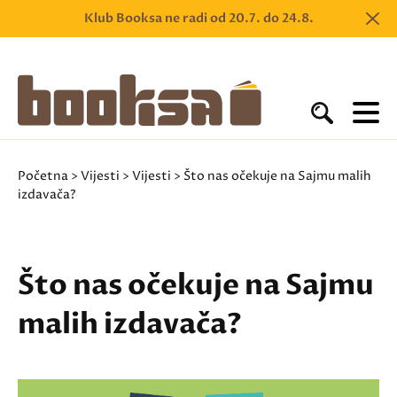
Klub Booksa ne radi od 20.7. do 24.8.
Početna
>
Vijesti
>
Vijesti
> Što nas očekuje na Sajmu malih
izdavača?
Što nas očekuje na Sajmu
malih izdavača?