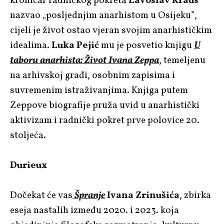
kroničar radničkog pokreta
Lavoslav Kraus
nazvao „posljednjim anarhistom u Osijeku”,
cijeli je život ostao vjeran svojim anarhističkim
idealima.
Luka Pejić
mu je posvetio knjigu
U
taboru anarhista: Život Ivana Zeppa
, temeljenu
na arhivskoj građi, osobnim zapisima i
suvremenim istraživanjima. Knjiga putem
Zeppove biografije pruža uvid u anarhistički
aktivizam i radnički pokret prve polovice 20.
stoljeća.
Durieux
Dočekat će vas
Špranje
Ivana Zrinušića
, zbirka
eseja nastalih između 2020. i 2023. koja