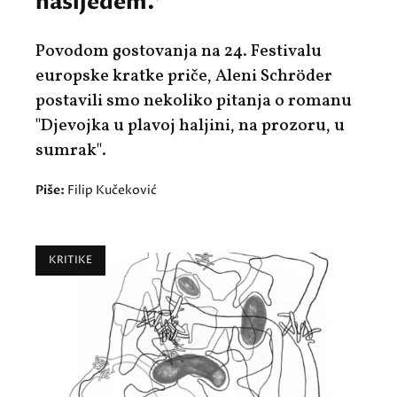
nasljeđem.'
Povodom gostovanja na 24. Festivalu
europske kratke priče, Aleni Schröder
postavili smo nekoliko pitanja o romanu
"Djevojka u plavoj haljini, na prozoru, u
sumrak".
Piše:
Filip Kučeković
KRITIKE