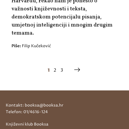
Harvardu, rekao nam je ponešto o
važnosti književnosti i teksta,
demokratskom potencijalu pisanja,
umjetnoj inteligenciji i mnogim drugim
temama.
Piše:
Filip Kučeković
1
2
3
Kontakt: booksa@booksa.hr
Telefon: 01/4616-124
Književni klub Booksa