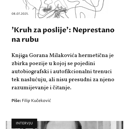
08.07.2025.
'Kruh za poslije': Neprestano
na rubu
Knjiga Gorana Milakovića hermetična je
zbirka poezije u kojoj se pojedini
autobiografski i autofikcionalni trenuci
tek naslućuju, ali nisu presudni za njeno
razumijevanje i čitanje.
Piše:
Filip Kučeković
INTERVJU