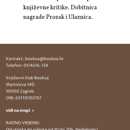
književne kritike. Dobitnica
nagrade Prozak i Ulaznica.
Kontakt: booksa@booksa.hr
Telefon: 01/4616-124
Književni klub Booksa
Martićeva 14D
10000 Zagreb
OIB: 65550102767
vidi na mapi >
RADNO VRIJEME:
Od utorka do subote od 10 do 20h. Nedjeljom i