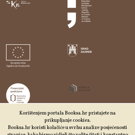
Korištenjem portala Booksa.hr pristajete na
prikupljanje cookiea.
Udruga Kulturtreger je korisnik institucionalne podrške
Booksa.hr koristi kolačiće u svrhu analize posjećenosti
Nacionalne zaklade za razvoj civilnoga društva za