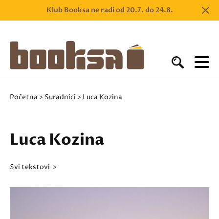
Klub Booksa ne radi od 20.7. do 24.8.
Početna
>
Suradnici
> Luca Kozina
Luca Kozina
svi tekstovi >